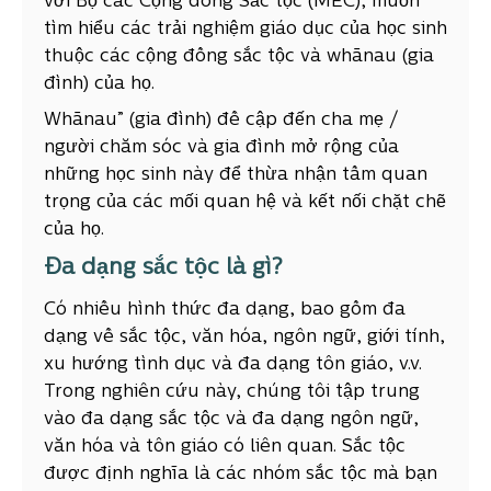
với Bộ các Cộng đồng Sắc tộc (MEC), muốn
tìm hiểu các trải nghiệm giáo dục của học sinh
thuộc các cộng đồng sắc tộc và whānau (gia
đình) của họ.
Whānau” (gia đình) đề cập đến cha mẹ /
người chăm sóc và gia đình mở rộng của
những học sinh này để thừa nhận tầm quan
trọng của các mối quan hệ và kết nối chặt chẽ
của họ.
Đa dạng sắc tộc là gì?
Có nhiều hình thức đa dạng, bao gồm đa
dạng về sắc tộc, văn hóa, ngôn ngữ, giới tính,
xu hướng tình dục và đa dạng tôn giáo, v.v.
Trong nghiên cứu này, chúng tôi tập trung
vào đa dạng sắc tộc và đa dạng ngôn ngữ,
văn hóa và tôn giáo có liên quan. Sắc tộc
được định nghĩa là các nhóm sắc tộc mà bạn