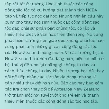
tập rất tốt ở trường. Học sinh thuộc các cộng
đồng sắc tộc có xu hướng đạt thành tích NCEA
cao và tiếp tục học đại học. Nhưng nghiên cứu này
cũng cho thấy học sinh thuộc các cộng đồng sắc
tộc gặp phải sự phân biệt chủng tộc, cô lập và
thiếu hiểu biết về văn hóa trên diện rộng. Nó cũng
phát hiện ra rằng nền giáo dục không phải lúc nào
cũng phản ánh những gì các cộng đồng sắc tộc
của New Zealand mong muốn. Vì các trường học ở
New Zealand trở nên đa dạng hơn, hiện có một cơ
hội thú vị để xem lại những gì chúng ta dạy và
cách thức chúng ta dạy. Nhiều trường học đã thay
đổi để tiếp nhận các sắc tộc đa dạng, nhưng sẽ
cần nhiều thay đổi hơn nữa. Báo cáo này bao gồm
các lựa chọn thay đổi để Aotearoa New Zealand
trở thành một nơi tuyệt vời cho trẻ em và thanh
thiếu niên thuộc các cộng đồng sắc tộc học tập.