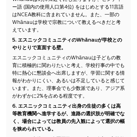
ー語 (国内の使用人口第4位) をはじめとする11言語
はNCEA教科に含まれていません。また、一部の
Whānauは学校で宗教について教えるべきだと考
えています。
5. エスニックコミュニティの
Whānau
が学校との
やりとりで直面する壁。
エスニックコミュニティのWhānauは子どもの教
育に積極的に関わりたいと考え、学校行事の中でも
特に熱心に懇談会へ出席しますが、学習に関する情
報がわかりにくい、あるいは不足していると感じて
います。また、理事会でも少数派であり、アジア系
がわずかに2%を占める程度です。
6. エスニックコミュニティ出身の生徒の多くは高
等教育機関へ進学するが、進路
の選択肢
が明確でな
く、場合によっては教員の先入観によって選択の幅
を狭められている。