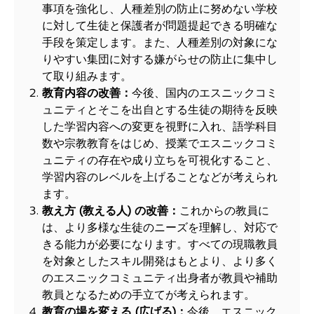
事項を強化し、人種差別の防止に努めない学校
に対して生徒と保護者が問題提起できる明確な
手段を策定します。また、人種差別の対象にな
りやすい集団に対する嫌がらせの防止に集中し
て取り組みます。
教育内容の改善：
今後、国内のエスニックコミ
ュニティとそこを出自とする生徒の期待を反映
した学習内容への変更を視野に入れ、語学科目
数や宗教教育をはじめ、授業でエスニックコミ
ュニティの存在や成り立ちを可視化すること、
学習内容のレベルを上げることなどが考えられ
ます。
教え方
(
教える人
)
の改善：
これからの教員に
は、より多様な生徒のニーズを理解し、対応で
きる能力が必要になります。すべての現職教員
を対象としたスキル開発はもとより、より多く
のエスニックコミュニティ出身者が教員や補助
教員となるための手立てが考えられます。
教育の場を変える
(
広げる
)
：
今後、エスニック