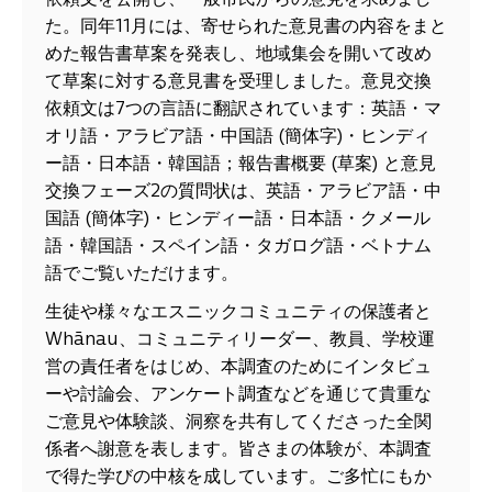
依頼文を公開し、一般市民からの意見を求めまし
た。同年11月には、寄せられた意見書の内容をまと
めた報告書草案を発表し、地域集会を開いて改め
て草案に対する意見書を受理しました。意見交換
依頼文は7つの言語に翻訳されています：英語・マ
オリ語・アラビア語・中国語 (簡体字)・ヒンディ
ー語・日本語・韓国語；報告書概要 (草案) と意見
交換フェーズ2の質問状は、英語・アラビア語・中
国語 (簡体字)・ヒンディー語・日本語・クメール
語・韓国語・スペイン語・タガログ語・ベトナム
語でご覧いただけます。
生徒や様々なエスニックコミュニティの保護者と
Whānau、コミュニティリーダー、教員、学校運
営の責任者をはじめ、本調査のためにインタビュ
ーや討論会、アンケート調査などを通じて貴重な
ご意見や体験談、洞察を共有してくださった全関
係者へ謝意を表します。皆さまの体験が、本調査
で得た学びの中核を成しています。ご多忙にもか