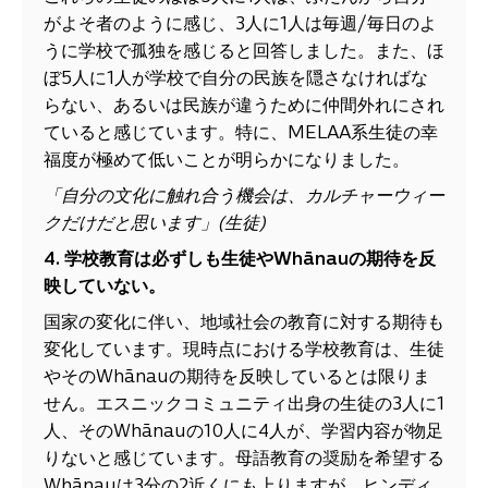
がよそ者のように感じ、3人に1人は毎週/毎日のよ
うに学校で孤独を感じると回答しました。また、ほ
ぼ5人に1人が学校で自分の民族を隠さなければな
らない、あるいは民族が違うために仲間外れにされ
ていると感じています。特に、MELAA系生徒の幸
福度が極めて低いことが明らかになりました。
「自分の文化に触れ合う機会は、カルチャーウィー
クだけだと思います」
(
生徒
)
4. 学校教育は必ずしも生徒や
Whānau
の期待を反
映していない。
国家の変化に伴い、地域社会の教育に対する期待も
変化しています。現時点における学校教育は、生徒
やそのWhānauの期待を反映しているとは限りま
せん。エスニックコミュニティ出身の生徒の3人に1
人、そのWhānauの10人に4人が、学習内容が物足
りないと感じています。母語教育の奨励を希望する
Whānauは3分の2近くにも上りますが、ヒンディ