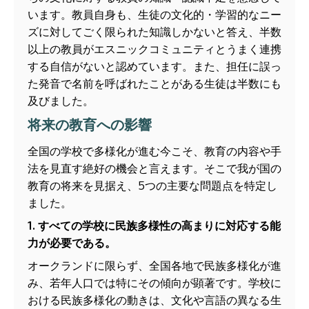
います。教員自身も、生徒の文化的・学習的なニー
ズに対してごく限られた知識しかないと答え、半数
以上の教員がエスニックコミュニティとうまく連携
する自信がないと認めています。また、担任に誤っ
た発音で名前を呼ばれたことがある生徒は半数にも
及びました。
将来の教育への影響
全国の学校で多様化が進む今こそ、教育の内容や手
法を見直す絶好の機会と言えます。そこで我が国の
教育の将来を見据え、5つの主要な問題点を特定し
ました。
1. すべての学校に民族多様性の高まりに対応する能
力が必要である。
オークランドに限らず、全国各地で民族多様化が進
み、若年人口では特にその傾向が顕著です。学校に
おける民族多様化の動きは、文化や言語の異なる生