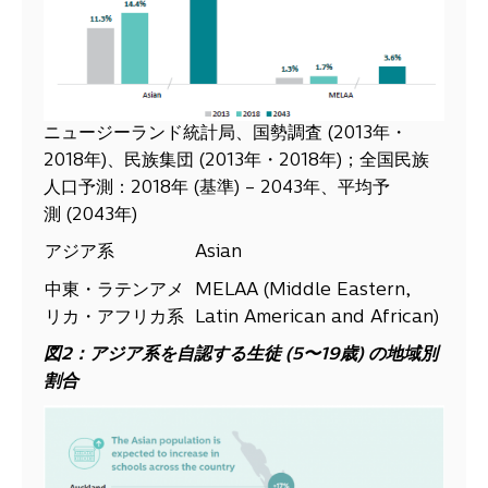
ニュージーランド統計局、国勢調査 (2013年・
2018年)、民族集団 (2013年・2018年)；全国民族
人口予測：2018年 (基準) – 2043年、平均予
測 (2043年)
アジア系
Asian
中東・ラテンアメ
MELAA (Middle Eastern,
リカ・アフリカ系
Latin American and African)
図
2
：
アジア系を自認する生徒
(5
〜
19
歳
)
の地域別
割合