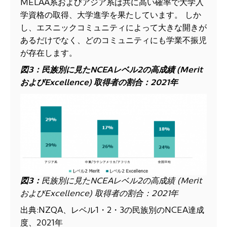
MELAA系およびアジア系は共に高い確率で大学入
学資格の取得、大学進学を果たしています。 しか
し、エスニックコミュニティによって大きな開きが
あるだけでなく、どのコミュニティにも学業不振児
が存在します。
図
3：民族別に見た
NCEA
レベル
2
の高成績
(Merit
および
Excellence)
取得者
の割合
：
2021
年
図
3
：
民族別に見た
NCEA
レベル
2
の高成績
(Merit
および
Excellence)
取得者
の割合
：
2021
年
出典:NZQA、レベル1・2・3の民族別のNCEA達成
度、2021年