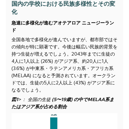
国内の学校における民族多様性とその変
化
急速に多様化が進むアオテアロア ニュージーラン
ド
全国各地で多様化が進んでいますが、都市部ではそ
の傾向が特に顕著です。今後は幅広い民族的背景を
持つ生徒が増えるでしょう。2043年までに生徒の
4人に1人以上 (26%) がアジア系、約20人に1人
(3.6%) が中東系・ラテンアメリカ系・アフリカ系
(MELAA) になると予測されています。オークラン
ドでは、生徒の5人に2人以上 (43%) がアジア系に
なるでしょう。
図
1
>
： 全国の生徒
(5
〜
19
歳
)
の中で
MELAA
系ま
たはアジア系が占める割合