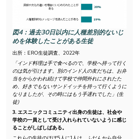
図
4
：
過去
30
日以内に人種差別的ないじ
めを体験したことがある生徒
出所：ERO生徒調査、2022年
「インド料理は手で食べるので、学校へ持って行く
のは気が引けます。別のインド人の友だちは、お弁
当をからかわれ続けて学校で仲間外れにされたた
め、好きでもないサンドイッチを持って行くように
なりましたが、その時にはもう手遅れでした」(生
徒)
3. エスニックコミュニティ出身の生徒は、社会や
学校の一員として受け入れられていないように感じ
ることがしばしばある。
これらの生徒のほぼ5人に1人は、ふだんから自分