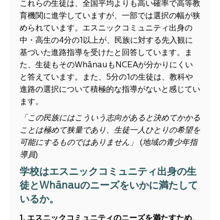
これらの生徒は、全国平均よりも高い確率で高等教
育機関に進学していますが、一部では選択の幅が狭
められています。エスニックコミュニティ出身の
中・高生の4分の1以上が、民族に対する先入観に
基づいた進路指導を受けたと回答しています。ま
た、生徒もそのWhānauもNCEAが分かりにくい
と答えています。また、5分の1の生徒は、教科や
進路の選択について積極的な指導がないと感じてい
ます。
「この民族にはこういう志向があると決めてかかる
ことは極めて狭量であり、生徒一人ひとりの希望を
可能にするものではありません」
(
地域の青少年指
導員
)
学校はエスニックコミュニティ出身の生
徒とWhānauのニーズをいかに満たして
いるか。
1. エスニックコミュニティのニーズを満たすため
、