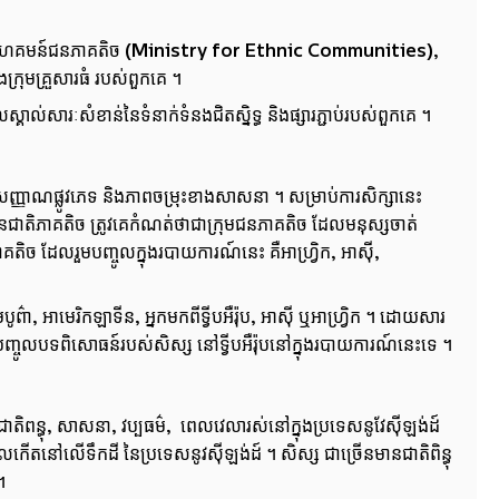
ួងសហគមន៍ជនភាគតិច (Ministry for Ethnic Communities),
ងក្រុមគ្រួសារធំ របស់ពួកគេ ។
សារៈសំខាន់​នៃទំនាក់ទំនង​ជិត​ស្និទ្ធ និងផ្សារភ្ជាប់របស់ពួកគេ ។
សញ្ញាណផ្លូវភេទ និង​ភាពចម្រុះខាងសាសនា ។ សម្រាប់ការសិក្សានេះ
ជនជាតិភាគតិច ត្រូវគេកំណត់ថាជាក្រុមជនភាគតិច ដែលមនុស្សចាត់
ច ដែលរួមបញ្ចូលក្នុង​របាយការណ៍នេះ គឺអាហ្វ្រិក, អាស៊ី,
, អាមេរិកឡាទីន, អ្នកមក​ពីទ្វីបអឺរ៉ុប, អាស៊ី ឬអាហ្រ្វិក ។ ដោយសារ
រាប់បញ្ចូលបទពិសោធន៍របស់សិស្ស នៅទ្វីបអឺរ៉ុបនៅក្នុងរបាយការណ៍នេះទេ ។
ិពន្ធុ, សាសនា, វប្បធម៌, ពេលវេលារស់នៅក្នុងប្រទេសនូវែស៊ីឡង់ដ៍
លកើតនៅលើទឹកដី នៃប្រទេសនូវស៊ីឡង់ដ៍ ។ សិស្ស ជាច្រើនមាន​ជាតិពិន្ធុ
។