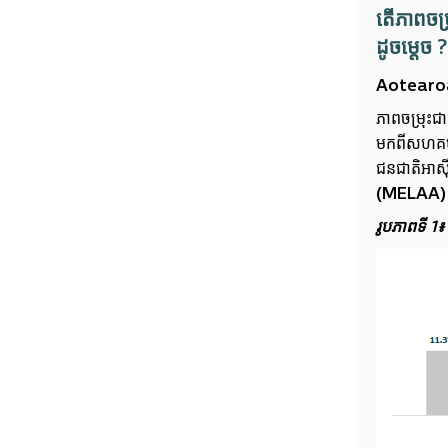
តើភាពចម
ដូចម្តេច ?
Aotearoa 
ភាពចម្រុះជ
មកពីសហគមន៍
ជនជាតិអាស៊
(MELAA) ។
រូបភាពទី 