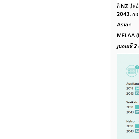
តិ NZ ,នៃជ
2043, ការព
Asian
MELAA (M
រូបភាពទី 2