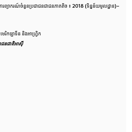
ការព្យាករណ៍ចំនួនប្រជាជនជាជនភាគតិច ៖ 2018 (ទិន្នន័យមូលដ្ឋាន)–
អាមេរិកឡាទីន និងអាហ្វ្រិក
ាជនជាតិអាស៊ី