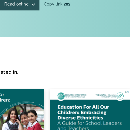
Read online
Copy link
sted in.