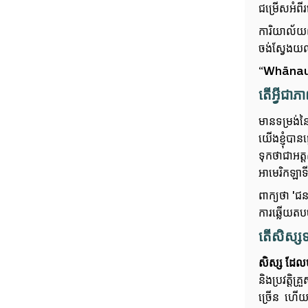
ជម្រើស​អំព
ការិយាល័យ
ចង់ស្វែងយ
“Whānau” សំ
តើអ្វីជា
មានទម្រង់ន
យើងខ្ញុំបា
ទុកថាជា​អត
អាមេរិកឡាទី
ពាក្យថា 'ជន
ការឆ្លើយតបច
តើសិស្ស
សិស្ស ដែល
និងប្រវត្តិ
ច្រើន ហើយ