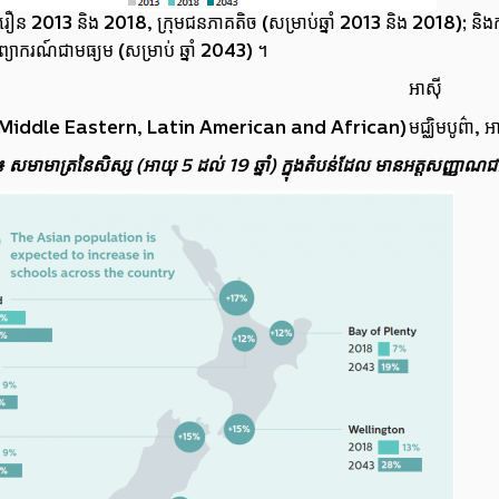
ំរឿន 2013 និង 2018, ក្រុមជនភាគតិច (សម្រាប់ឆ្នាំ 2013 និង 2018); និង
្យាករណ៍ជាមធ្យម (សម្រាប់ ឆ្នាំ 2043) ។
អាស៊ី
iddle Eastern, Latin American and African)
មជ្ឈិមបូព៌ា, 
 ៖
សមាមាត្រនៃសិស្ស (អាយុ 5 ដល់ 19 ឆ្នាំ) ក្នុងតំបន់ដែល មានអត្តសញ្ញាណជ