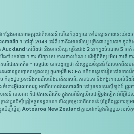
ែងមានភាពចម្រុះជាតិសាសន៍ ហើយកំពុងក្លាយ ទៅជាស្ថានភាព​នេះយ៉ាងឆា
​ជនភាគតិច ។ នៅឆ្នាំ 2043 គេរំពឹងថានឹងមានសិស្ស ច្រើនជាងមួយនាក់ ក្នុ
uckland គេរំពឹងថា នឹងមានសិស្ស ច្រើនជាង 2 នាក់ក្នុងចំណោម 5 នាក់ គឺ
ាំងអស់គ្នា ។ ការ សិក្សា នេះ មានគោលបំណង ដើម្បីពិនិត្យ មើល ថាតើ ការអប់
មន៍ជនភាគតិច ។ លទ្ធផល បានបង្ហាញថា សិស្ស​មួយចំនួនធំ ដែលមកពីសហគម
ងជាទទួលបានលទ្ធផលល្អ ក្នុងកម្មវិធី NCEA ហើយ​បន្តទៅរៀននៅសកលវិទ្យា
ពុងជួប​ប្រទះ​នឹងការរើសអើងជាតិសាសន៍, ភាពឯកោ និងកង្វះការយល់ដឹងអំពីវប
ញ្ចាំង ចំពោះអ្វីដែលពលរដ្ឋ មកពី​សហគន៍​ជនភាគតិច នៅប្រទេសនូវេស៊ីឡង់ដ៍
សាសន៍ ពេល​នេះ គឺជាឱកាសដ៏រំភើប ក្នុងការពិនិត្យមើលជាថ្មីម្តងទៀត អំពីអ្
ាស់ប្តូរដើម្បីត្រៀមខ្លួនទទួលយក សិស្សចម្រុះជាតិសាសន៍ ប៉ុន្តែនឹង​ត្រូវការឲ្
ាស់ប្តូរដើម្បីធ្វើឱ្យ Aotearoa New Zealand ក្លាយជាកន្លែងដ៏ល្អមួយ រ