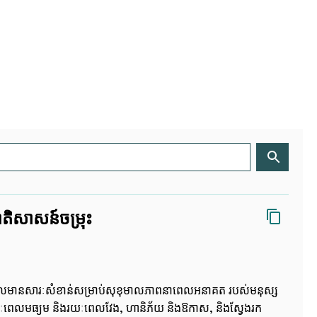
តិសាសន៍ចម្រុះ
ដែលមានសារៈ​សំខាន់​សម្រាប់សុខុមាលភាពនាពេលអនាគត របស់មនុស្ស
ររយៈពេលមធ្យម និងរយៈពេលវែង, ហានិភ័យ និងឱកាស, និងស្វែងរក