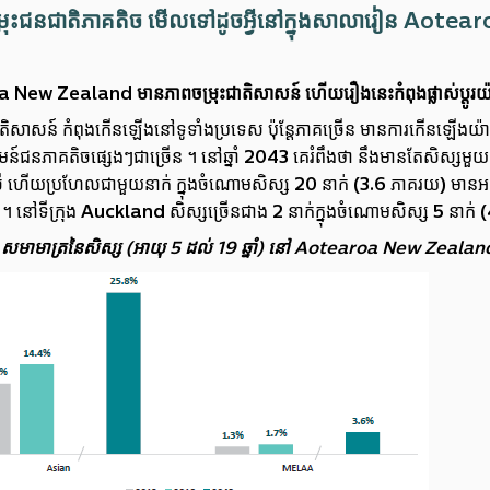
្រុះជនជាតិភាគតិច មើលទៅដូចអ្វីនៅក្នុងសាលារៀន Aotear
New Zealand មានភាពចម្រុះជាតិសាសន៍ ហើយរឿងនេះកំពុងផ្លាស់ប្តូរយ
ាតិសាសន៍ កំពុងកើនឡើងនៅទូទាំងប្រទេស ប៉ុន្តែភាគច្រើន មានការកើនឡើងយ៉ាង​
ជនភាគតិចផ្សេងៗជាច្រើន ។ នៅឆ្នាំ 2043 គេ​រំពឹងថា នឹងមានតែសិស្សមួ
ី ហើយប្រហែលជាមួយនាក់ ក្នុងចំណោមសិស្ស 20 នាក់ (3.6 ភាគរយ) មានអត្តស
 នៅទីក្រុង Auckland សិស្សច្រើនជាង 2 នាក់ក្នុងចំណោមសិស្ស 5 នាក់
1៖ សមាមាត្រនៃសិស្ស (អាយុ 5 ដល់ 19 ឆ្នាំ) នៅ Aotearoa New Zea