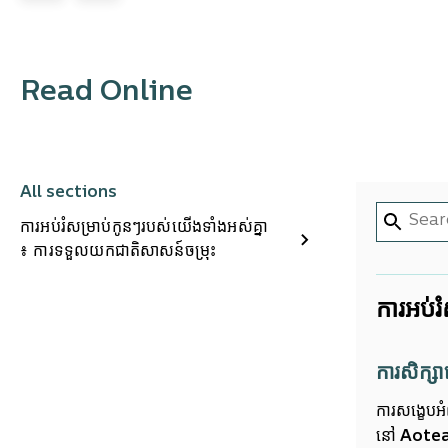
Read Online
All sections
ការអប់រំសម្រាប់កូនៗរបស់យើងទាំងអស់គ្នា
៖ ការទទួលយកជាតិសាសន៍ចម្រុះ
ការអប់រ
ការសិក្ស
ការសង្ខេបអ
នៅ Aotearo