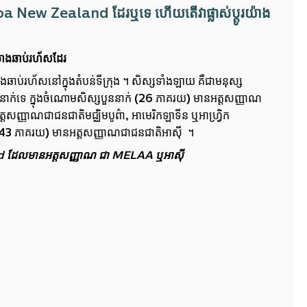
oa New Zealand ដែរឬទេ ហើយតើវាផ្លាស់ប្តូរយ៉ាង
៉ាងឆាប់រហ័សដែរ
ឆាប់រហ័សនៅ​ក្នុងតំបន់ទីក្រុង ។ សិស្សទាំងឡាយ គឺជាមនុស្ស
យនាក់ទេ ក្នុងចំណោមសិស្សបួននាក់ (26 ភាគរយ) មានអត្តសញ្ញាណ
ញ្ញាណជាជនជាតិមជ្ឈិមបូព៌ា, អាមេរិកឡាទីន ឬអាហ្វ្រិក
 (43 ភាគរយ) មានអត្តសញ្ញាណជាជនជាតិអាស៊ី ។
land ដែលមានអត្តសញ្ញាណ ជា MELAA ឬអាស៊ី