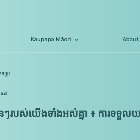
Kaupapa Māori
About
ចម្រុះ
read
់កូនៗរបស់យើងទាំងអស់គ្នា ៖ ការទទួល