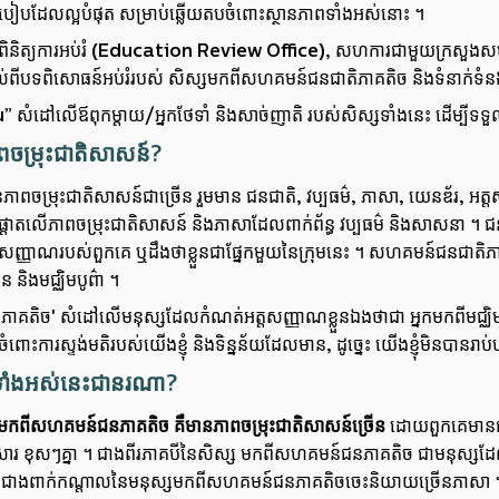
ី​របៀបដែលល្អបំផុត សម្រាប់ឆ្លើយតបចំពោះស្ថានភាពទាំងអស់នោះ ។
ពិនិត្យការអប់រំ (Education Review Office), សហការជាមួយក្រស
ល់ពីបទពិសោធន៍អប់រំរបស់ សិស្សមកពីសហគមន៍ជនជាតិភាគតិច និង
ទំនាក់ទំន
ដៅលើឪពុកម្តាយ/អ្នកថែទាំ និងសាច់ញាតិ របស់សិស្សទាំងនេះ ដើម្បីទទួលស្គាល់
ភាពចម្រុះជាតិសាសន៍?
ៃភាពចម្រុះជាតិសាសន៍ជាច្រើន រួមមាន ជនជាតិ, វប្បធម៌, ភាសា, យេនឌ័រ, អត្ត
នផ្តោតលើភាពចម្រុះជាតិសាសន៍ និងភាសាដែល​ពាក់ព័ន្ធ វប្បធម៌ និងសាសនា ។ 
្តសញ្ញាណរបស់ពួកគេ ឬដឹងថាខ្លួនជាផ្នែកមួយនៃក្រុមនេះ ។ សហគមន៍ជនជាតិភាគតិ
ន និងមជ្ឈិមបូព៌ា ។
ភាគតិច' សំដៅលើមនុស្សដែលកំណត់អត្តសញ្ញាណខ្លួនឯងថាជា អ្នកមកពីមជ្ឈិមបូព៌ា
ំពោះការស្ទង់មតិរបស់យើងខ្ញុំ និងទិន្នន័យដែលមាន, ដូច្នេះ យើងខ្ញុំមិន​បាន
ទាំងអស់នេះជានរណា?
មកពីសហគមន៍ជនភាគតិច គឺមានភាពចម្រុះជាតិសាសន៍ច្រើន
ដោយពួកគេមានជាត
គ្រួសារ ខុសៗគ្នា ។ ជាងពីរភាគបីនៃសិស្ស មកពី​សហគមន៍ជនភាគតិច ជាមនុស្សដែ
ជាងពាក់កណ្តាលនៃមនុស្សមកពីសហគមន៍ជនភាគតិចចេះនិយាយច្រើនភាសា 