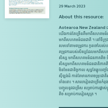
29 March 2023
About this resource:
Aotearoa New Zealand ជាកន្ល
យើងកាន់តែ​ច្រើនគឺមក​ពី​សហគមន៍​
មកពីសហគមន៍ជនជាតិ ។ នៅទីក្រុង A
សមទៅតាមតម្រូវការ កូនចៅរបស់យើងទ
តម្រូវការរបស់សិស្សដែលមកពីសហគ
សិស្ស មកពីសហគមន៍ជនភាគតិច ទំន
សិស្សមកពីសហគមន៍ជនជាតិភាគតិច កំ
មិនមែនជានិច្ចកាល សុទ្ធតែឆ្លុះប
ស៊ីឡង់ដ៍ កាន់តែមានភាពចម្រុះជាតិ
ទាំងនោះ ។ សាលារៀនជាច្រើនកំពុងផ្ល
បញ្ចូលនូវជម្រើស សម្រាប់​ការផ្ល
តិច សម្រាប់ការ​រៀនសូត្រ ។