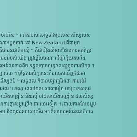
ប់រហ័ស ។ នៅតាមសាលាទូទាំងប្រទេស សិស្សរបស់
ង​ចំណោម​បួននាក់ នៅ New Zealand គឺជាអ្នក
ជាជនជាតិអាស៊ី ។ គឺជារឿងសំខាន់ដែលការអប់រំត្រូវ
រំរបស់យើង ត្រូវធ្វើបែបណា ដើម្បី​ឆ្លើយ​តបនឹង
ន៍ជនភាគតិច ទទួលបានលទ្ធផលល្អក្នុងការសិក្សា ។
ល័យ ។ ប៉ុន្តែការសិក្សានេះក៏បានរកឃើញដែរថា
្បធម៌ ។ លទ្ធផល ក៏បាន​បង្ហាញ​ដែរថា ការអប់រំ
 ត្រូវការដែរ ។ ខណៈពេលដែល សាលារៀន នៅប្រទេសនូវេ
វីដែលយើងបង្រៀន និង​របៀប​ដែល​យើង​បង្រៀន ដល់សិស្ស
យមានការផ្លាស់ប្តូរច្រើន ជាងនេះទៀត ។ របាយការណ៍នេះរួម
បស់កុមារ និងយុវជន​របស់យើង មកពីសហគមន៍ជនជាតិភាគ