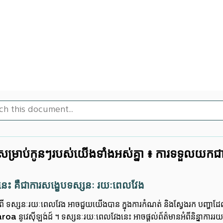
ំសម្រាប់កូនៗរបស់យើងទាំងអស់គ្នា ៖ ការទទួលយកជា
ានេះ គឺជាការសង្ខេបទស្សនៈ រយៈពេលវែង
ំពី ទស្សនៈរយៈពេលវែង អាចជួយយើងបាន ក្នុងការកំណត់ និងស្វែងរក បញ្ហា
a នូវេស៊ីឡង់ដ៍ ។ ទស្សនៈរយៈពេលវែងនេះ អាច​ផ្តល់ព័ត៌មានអំពីនិន្នាកា